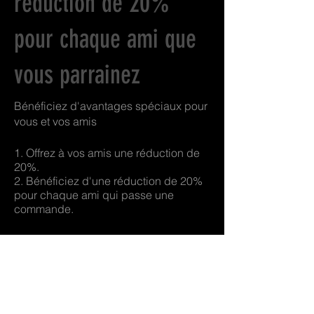
réduction de 20%
pour chaque ami que
vous parrainez
Bénéficiez d'avantages spéciaux pour
vous et vos amis
Offrez à vos amis une réduction de
20%.
Bénéficiez d'une réduction de 20%
pour chaque ami qui passe une
commande.
Se connecter pour parrainer