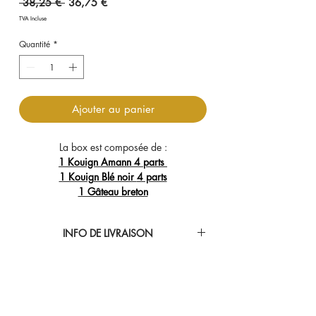
Prix
Prix
 38,25 € 
36,75 €
original
promotionnel
TVA Incluse
Quantité
*
Ajouter au panier
La box est composée de :
1 Kouign Amann 4 parts
1 Kouign Blé noir
4 parts
1 Gâteau breton
INFO DE LIVRAISON
Colissimo France : Colis expédié
uniquement du lundi au mercredi - Livraison
en 48h/72h.
Colissimo Europe et + : Colis expédié