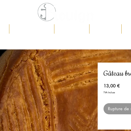
eil
Boutique en ligne
Présentation
Prestations
Co
Gâteau br
Prix
13,00 €
TVA Incluse
Rupture de 