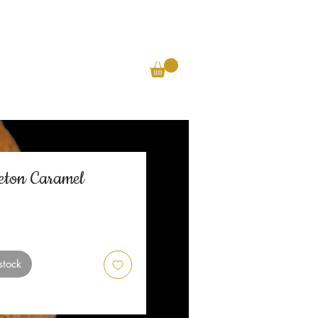
ntact
eton Caramel
stock