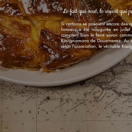
"Le fait qui veut, le réussit qui p
Si certains se posaient encore des 
honneur à été inaugurée en juillet 
comptent bien le faire savoir comme
Kouign-amann de Douarnenez. Au cho
selon l'association, le véritable Ko