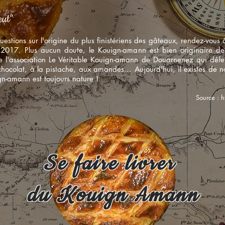
eut"
questions sur l'origine du plus finistériens des gâteaux, rendez-vo
2017. Plus aucun doute, le Kouign-amann est bien originaire de la
 l'association Le Véritable Kouign-amann de Douarnenez qui défend
colat, à la pistache, aux amandes... Aujourd'hui, il existes de
uign-amann est toujours
nature
!
Source :
h
Se faire livrer
du Kouign Amann