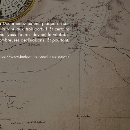
us à Douarnenez où une plaque en son
 ville aux trois-ports ! Et certains
 (vous l'aurez deviné) le véritable
 nombreuses
déclinaisons
. Et pourtant,
ttps://www.toutcommenceenfinistere.com/