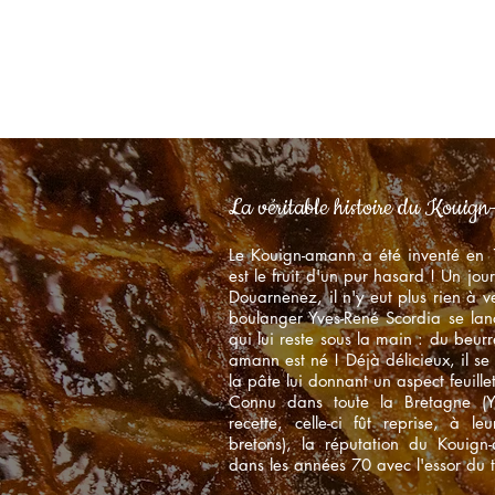
Accu
La véritable histoire du Kouig
Le Kouign-amann a été inventé en 
est le fruit d'un pur hasard ! Un jo
Douarnenez, il n'y eut plus rien à ve
boulanger Yves-René Scordia se lan
qui lui reste sous la main : du beur
amann est né ! Déjà délicieux, il s
la pâte lui donnant un aspect feuille
Connu dans toute la Bretagne (Y
recette, celle-ci fût reprise, à 
bretons), la réputation du Kouign
dans les années 70 avec l'essor du 