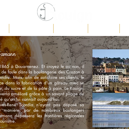
eil
Boutique en ligne
Présentation
Prestations
Co
n-amann
1865 à Douarnenez. Et croyez le ou non, il
ur de foule dans la boulangerie des Crozon à
ndre. Mais, afin de satisfaire ses clients, le
ce dans la fabrication d'un gâteau avec se
re, du sucre et de la pâte à pain. Le Kouign-
e verra amélioré grâce à un savant pliage de
té qu'on lui connait aujourd'hui.
ves-René Scordia n'ayant pas déposé sa
leur manière, par de nombreux boulangers
-amann dépassera les frontières régionales
tourisme.